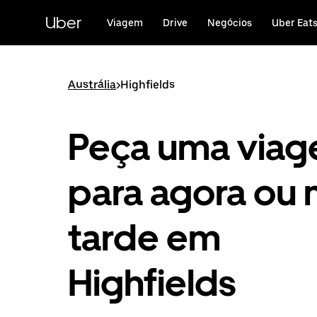
Avançar
para
Uber
Viagem
Drive
Negócios
Uber Eat
o
conteúdo
principal
Austrália
>
Highfields
Peça uma via
para agora ou 
tarde em
Highfields