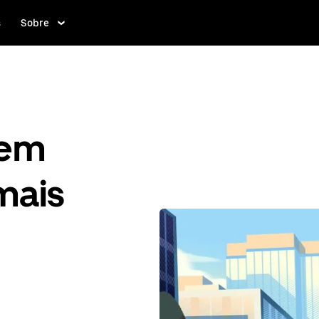
s
Sobre
gem
mais