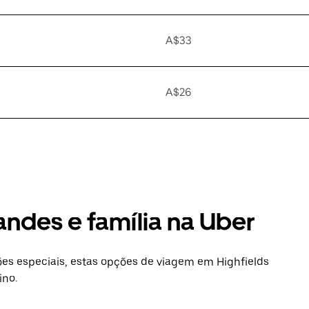
A$33
A$26
andes e família na Uber
s especiais, estas opções de viagem em Highfields
ino.