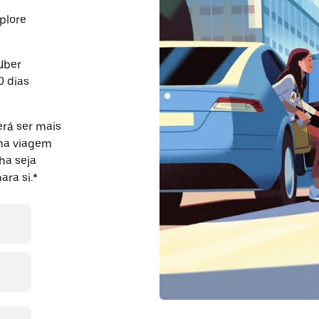
plore
Uber
0 dias
rá ser mais
uma viagem
ha seja
ra si.*