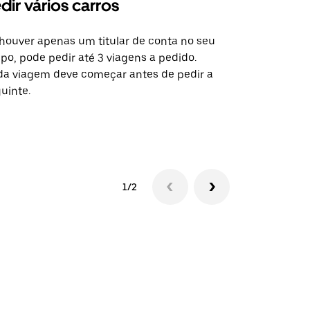
dir vários carros
Uber Shu
houver apenas um titular de conta no seu
A opção de s
po, pode pedir até 3 viagens a pedido.
determinado
a viagem deve começar antes de pedir a
locais de ev
uinte.
Ver disponib
1/2