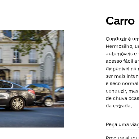
Carro
Conduzir é um
Hermosilho, u
automóveis e 
acesso fácil 
disponível na 
ser mais inte
e seco norma
conduzir, mas
de chuva ocas
da estrada.
Peça uma via
Procure alugu