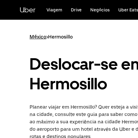
Avançar
para
Uber
Viagem
Drive
Negócios
Uber Eat
o
conteúdo
principal
México
>
Hermosillo
Deslocar-se e
Hermosillo
Planear viajar em Hermosillo? Quer esteja a vis
na cidade, consulte este guia para saber como
ao máximo a sua experiência na cidade Hermosi
do aeroporto para um hotel através da Uber e
rotas e destinos populares.