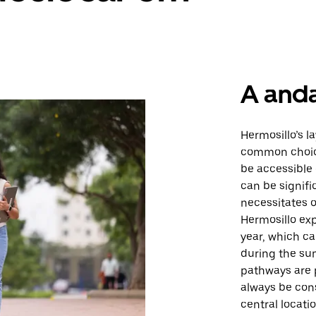
A and
Hermosillo’s l
common choice
be accessible 
can be signifi
necessitates o
Hermosillo ex
year, which c
during the su
pathways are 
always be cons
central locati