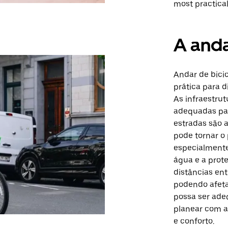
most practical
A anda
Andar de bici
prática para d
As infraestru
adequadas par
estradas são 
pode tornar o 
especialmente 
água e a prote
distâncias ent
podendo afeta
possa ser ade
planear com a
e conforto.