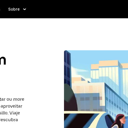
s
Sobre
m
itar ou more
 aproveitar
llo. Viaje
 descubra