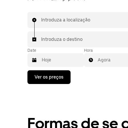
Introduza a localização
Introduza o destino
Date
Hora
Agora
Prima
Ver os preços
a
tecla
da
seta
para
interagir
com
o
Formas de se 
calendário
e