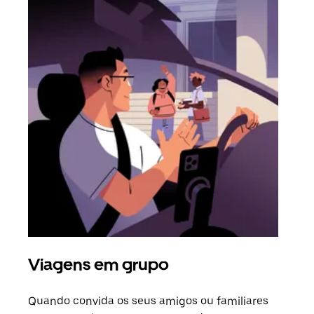
Viagens em grupo
Ped
Quando convida os seus amigos ou familiares
Se h