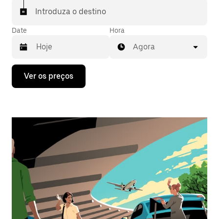
Introduza o destino
Date
Hora
Agora
Prima
Ver os preços
a
tecla
da
seta
para
interagir
com
o
calendário
e
selecionar
uma
data.
Prima
o
botão