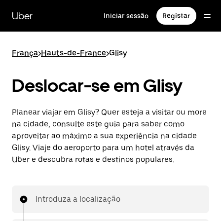
Avançar
para
Uber
Iniciar sessão
Registar
o
conteúdo
principal
França
>
Hauts-de-France
>
Glisy
Deslocar-se em Glisy
Planear viajar em Glisy? Quer esteja a visitar ou more
na cidade, consulte este guia para saber como
aproveitar ao máximo a sua experiência na cidade
Glisy. Viaje do aeroporto para um hotel através da
Uber e descubra rotas e destinos populares.
Introduza a localização