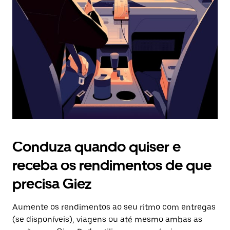
o
botão
Esc
para
fechar
o
calendário.
Conduza quando quiser e
receba os rendimentos de que
precisa Giez
Aumente os rendimentos ao seu ritmo com entregas
(se disponíveis), viagens ou até mesmo ambas as