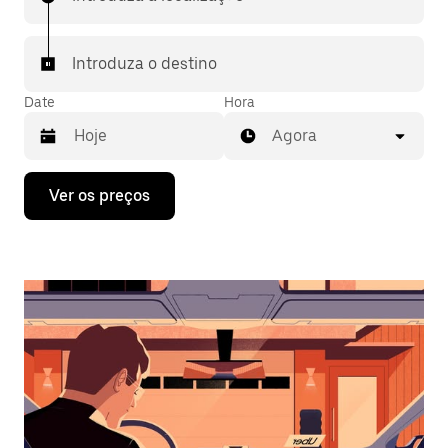
Introduza o destino
Date
Hora
Agora
Prima
Ver os preços
a
tecla
da
seta
para
interagir
com
o
calendário
e
selecionar
uma
data.
Prima