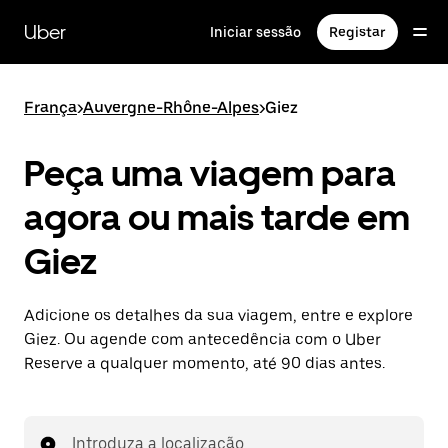
Avançar
para
Uber
Iniciar sessão
Registar
o
conteúdo
principal
França
>
Auvergne-Rhône-Alpes
>
Giez
Peça uma viagem para
agora ou mais tarde em
Giez
Adicione os detalhes da sua viagem, entre e explore
Giez. Ou agende com antecedência com o Uber
Reserve a qualquer momento, até 90 dias antes.
Introduza a localização