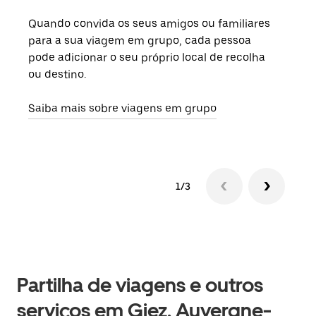
Quando convida os seus amigos ou familiares
Se h
para a sua viagem em grupo, cada pessoa
grup
pode adicionar o seu próprio local de recolha
viag
ou destino.
segu
Saiba mais sobre viagens em grupo
1/3
Partilha de viagens e outros
serviços em Giez, Auvergne-