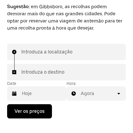
Sugestão:
em Gibbsboro, as recolhas podem
demorar mais do que nas grandes cidades. Pode
optar por reservar uma viagem de antemão para ter
uma recolha pronta à hora que desejar.
Introduza a localização
Introduza o destino
Date
Hora
Agora
Prima
Ver os preços
a
tecla
da
seta