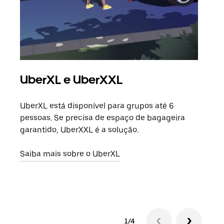
UberXL e UberXXL
Vi
UberXL está disponível para grupos até 6
Quan
pessoas. Se precisa de espaço de bagageira
para
garantido, UberXXL é a solução.
pode
ou d
Saiba mais sobre o UberXL
Saib
1/4