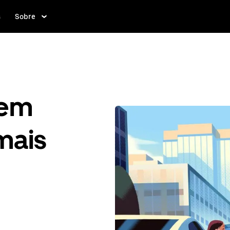
s
Sobre
gem
mais