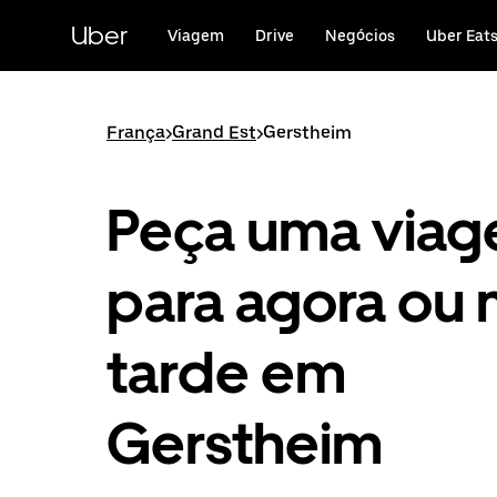
Avançar
para
Uber
Viagem
Drive
Negócios
Uber Eat
o
conteúdo
principal
França
>
Grand Est
>
Gerstheim
Peça uma via
para agora ou 
tarde em
Gerstheim