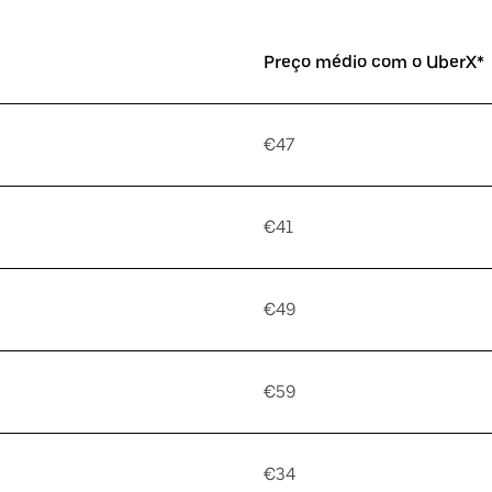
Preço médio com o UberX*
€47
€41
€49
€59
€34