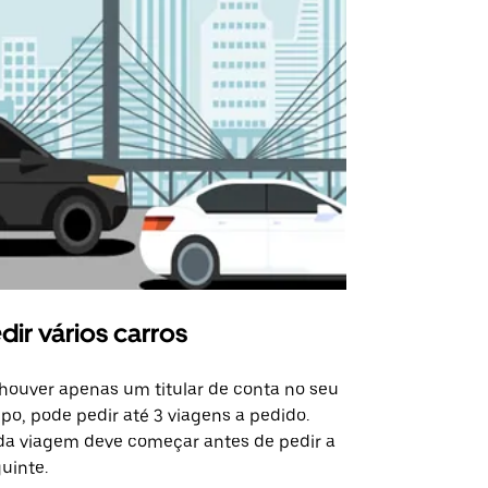
dir vários carros
Uber Shu
houver apenas um titular de conta no seu
A opção de s
po, pode pedir até 3 viagens a pedido.
determinado
a viagem deve começar antes de pedir a
locais de ev
uinte.