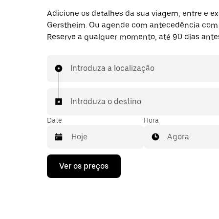
Adicione os detalhes da sua viagem, entre e ex
Gerstheim. Ou agende com antecedência com
Reserve a qualquer momento, até 90 dias ante
Introduza a localização
Introduza o destino
Date
Hora
Agora
Prima
Ver os preços
a
tecla
da
seta
para
interagir