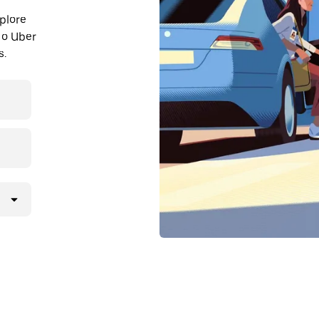
plore
 o Uber
s.