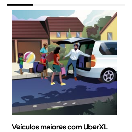
Veículos maiores com UberXL
Vi