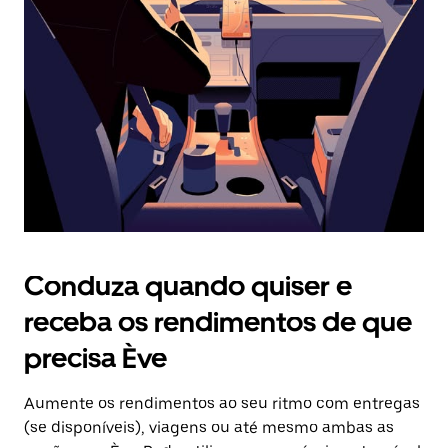
o
botão
Esc
para
fechar
o
calendário.
Conduza quando quiser e
receba os rendimentos de que
precisa Ève
Aumente os rendimentos ao seu ritmo com entregas
(se disponíveis), viagens ou até mesmo ambas as