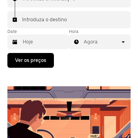
Introduza o destino
Date
Hora
Agora
Prima
Ver os preços
a
tecla
da
seta
para
interagir
com
o
calendário
e
selecionar
uma
data.
Prima