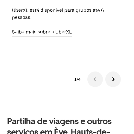
UberXL está disponível para grupos até 6
Quan
pessoas.
para
pode
Saiba mais sobre o UberXL
ou d
Saib
1/4
Partilha de viagens e outros
serviços em Ève, Hauts-de-