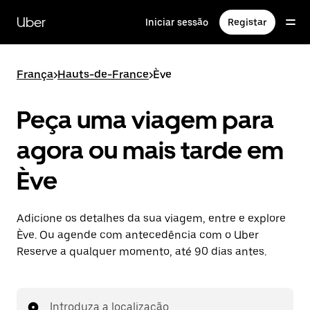
Avançar
para
Uber
Iniciar sessão
Registar
o
conteúdo
principal
França
>
Hauts-de-France
>
Ève
Peça uma viagem para
agora ou mais tarde em
Ève
Adicione os detalhes da sua viagem, entre e explore
Ève. Ou agende com antecedência com o Uber
Reserve a qualquer momento, até 90 dias antes.
Introduza a localização