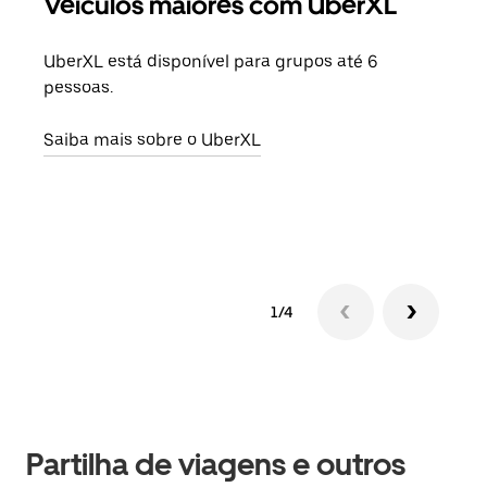
Veículos maiores com UberXL
Vi
UberXL está disponível para grupos até 6
Quan
pessoas.
para
pode
Saiba mais sobre o UberXL
ou d
Saib
1/4
Partilha de viagens e outros