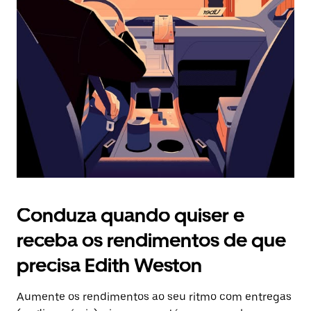
Prima
o
botão
Esc
para
fechar
o
calendário.
Conduza quando quiser e
receba os rendimentos de que
precisa Edith Weston
Aumente os rendimentos ao seu ritmo com entregas