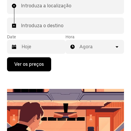
Introduza a localização
Introduza o destino
Date
Hora
Agora
Prima
Ver os preços
a
tecla
da
seta
para
interagir
com
o
calendário
e
selecionar
uma
data.