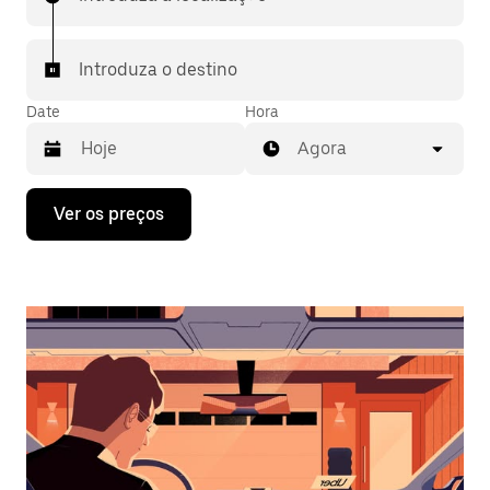
Introduza o destino
Date
Hora
Agora
Prima
Ver os preços
a
tecla
da
seta
para
interagir
com
o
calendário
e
selecionar
uma
data.
Prima