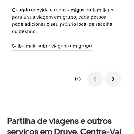
Quando convida os seus amigos ou familiares
Se h
para a sua viagem em grupo, cada pessoa
grup
pode adicionar o seu próprio local de recolha
viag
ou destino.
segu
Saiba mais sobre viagens em grupo
1/3
Partilha de viagens e outros
serviços em Druye, Centre-Val