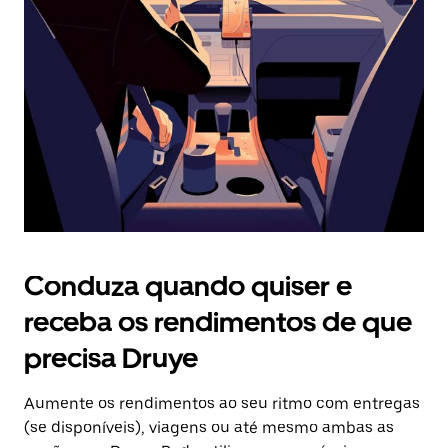
o
botão
Esc
para
fechar
o
calendário.
Conduza quando quiser e
receba os rendimentos de que
precisa Druye
Aumente os rendimentos ao seu ritmo com entregas
(se disponíveis), viagens ou até mesmo ambas as