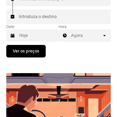
Introduza o destino
Date
Hora
Agora
Prima
Ver os preços
a
tecla
da
seta
para
interagir
com
o
calendário
e
selecionar
uma
data.
Prima