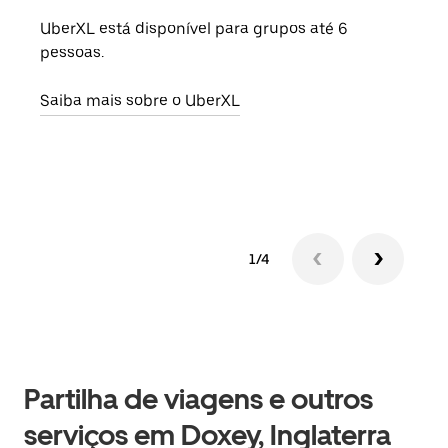
UberXL está disponível para grupos até 6
Quan
pessoas.
para
pode
Saiba mais sobre o UberXL
ou d
Saib
1/4
Partilha de viagens e outros
serviços em Doxey, Inglaterra