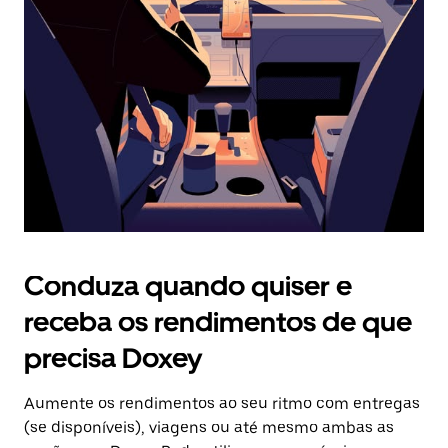
o
botão
Esc
para
fechar
o
calendário.
Conduza quando quiser e
receba os rendimentos de que
precisa Doxey
Aumente os rendimentos ao seu ritmo com entregas
(se disponíveis), viagens ou até mesmo ambas as