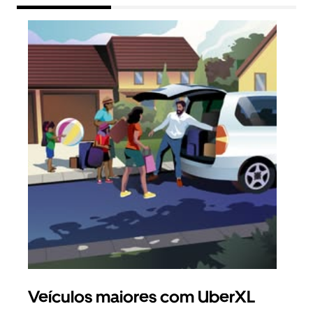
Veículos maiores com UberXL
Vi