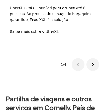
UberXL está disponível para grupos até 6
Quan
pessoas. Se precisa de espaço de bagageira
para
garantido, Exec XXL é a solução.
pode
ou d
Saiba mais sobre o UberXL
Saib
1/4
Partilha de viagens e outros
serviços em Cornelly, País de