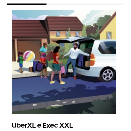
UberXL e Exec XXL
Vi