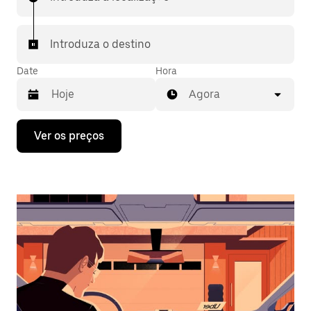
Introduza o destino
Date
Hora
Agora
Prima
Ver os preços
a
tecla
da
seta
para
interagir
com
o
calendário
e
selecionar
uma
data.
Prima