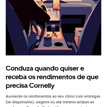
o
botão
Esc
para
fechar
o
calendário.
Conduza quando quiser e
receba os rendimentos de que
precisa Cornelly
Aumente os rendimentos ao seu ritmo com entregas
(se disponíveis), viagens ou até mesmo ambas as