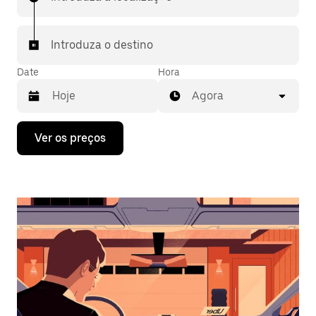
Introduza o destino
Date
Hora
Agora
Prima
Ver os preços
a
tecla
da
seta
para
interagir
com
o
calendário
e
selecionar
uma
data.
Prima