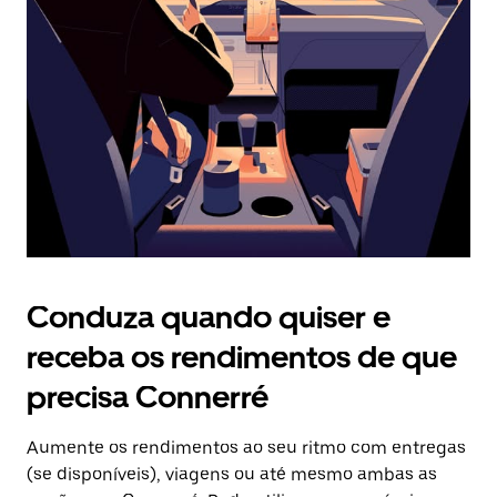
o
botão
Esc
para
fechar
o
calendário.
Conduza quando quiser e
receba os rendimentos de que
precisa Connerré
Aumente os rendimentos ao seu ritmo com entregas
(se disponíveis), viagens ou até mesmo ambas as