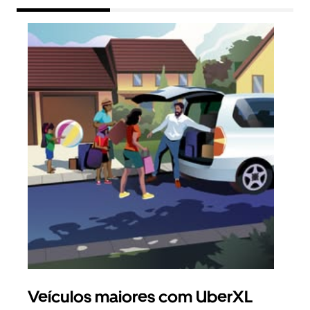
Veículos maiores com UberXL
Vi