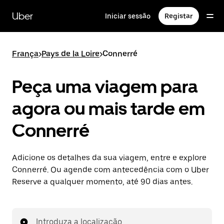
Avançar
para
Uber
Iniciar sessão
Registar
o
conteúdo
principal
França
>
Pays de la Loire
>
Connerré
Peça uma viagem para
agora ou mais tarde em
Connerré
Adicione os detalhes da sua viagem, entre e explore
Connerré. Ou agende com antecedência com o Uber
Reserve a qualquer momento, até 90 dias antes.
Introduza a localização