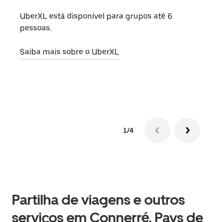
UberXL está disponível para grupos até 6
Quan
pessoas.
para
pode
Saiba mais sobre o UberXL
ou d
Saib
1/4
Partilha de viagens e outros
serviços em Connerré, Pays de