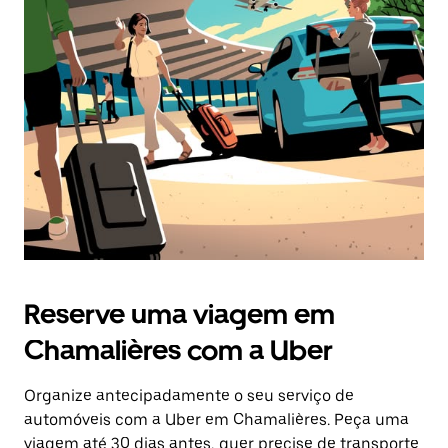
Prima
o
botão
Esc
para
fechar
o
calendário.
Reserve uma viagem em
Chamalières com a Uber
Organize antecipadamente o seu serviço de
automóveis com a Uber em Chamalières. Peça uma
viagem até 30 dias antes, quer precise de transporte