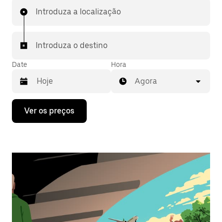
Introduza a localização
Introduza o destino
Date
Hora
Agora
Prima
Ver os preços
a
tecla
da
seta
para
interagir
com
o
calendário
e
selecionar
uma
data.