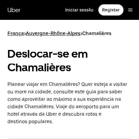
Avançar
para
Uber
Iniciar sessão
Registar
o
conteúdo
principal
França
>
Auvergne-Rhône-Alpes
>
Chamalières
Deslocar-se em
Chamalières
Planear viajar em Chamalières? Quer esteja a visitar
ou more na cidade, consulte este guia para saber
como aproveitar ao máximo a sua experiência na
cidade Chamalières. Viaje do aeroporto para um
hotel através da Uber e descubra rotas e
destinos populares.