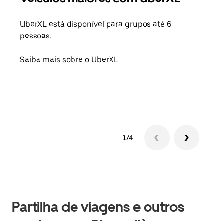
UberXL está disponível para grupos até 6
Quan
pessoas.
para
pode
Saiba mais sobre o UberXL
ou d
Saib
1/4
Partilha de viagens e outros