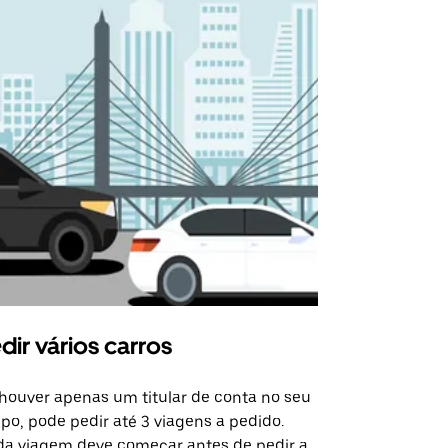
dir vários carros
Uber Shu
houver apenas um titular de conta no seu
A opção de s
po, pode pedir até 3 viagens a pedido.
determinado
a viagem deve começar antes de pedir a
locais de ev