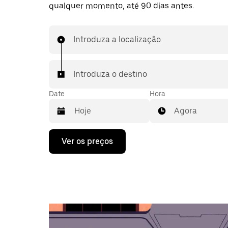
qualquer momento, até 90 dias antes.
Introduza a localização
Introduza o destino
Date
Hora
Agora
Prima
Ver os preços
a
tecla
da
seta
para
interagir
com
o
calendário
e