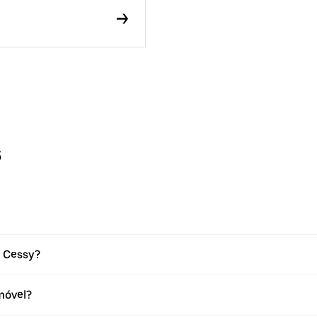
s
m Cessy?
móvel?