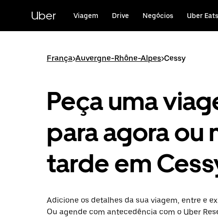
Avançar
para
Uber
Viagem
Drive
Negócios
Uber Eat
o
conteúdo
principal
França
>
Auvergne-Rhône-Alpes
>
Cessy
Peça uma via
para agora ou 
tarde em Cess
Adicione os detalhes da sua viagem, entre e ex
Ou agende com antecedência com o Uber Rese