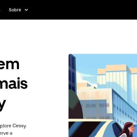
s
Sobre
gem
mais
y
plore Cessy.
rve a