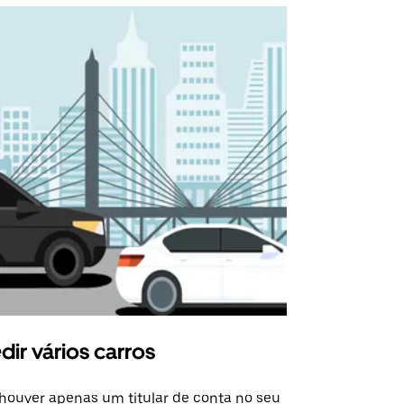
dir vários carros
Uber Shu
houver apenas um titular de conta no seu
A opção de s