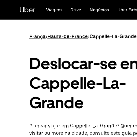
Avançar
para
Uber
Viagem
Drive
Negócios
Uber Eat
o
conteúdo
principal
França
>
Hauts-de-France
>
Cappelle-La-Grande
Deslocar-se e
Cappelle-La-
Grande
Planear viajar em Cappelle-La-Grande? Quer es
visitar ou more na cidade, consulte este guia p