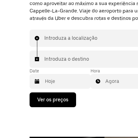
como aproveitar ao máximo a sua experiência 
Cappelle-La-Grande. Viaje do aeroporto para 
através da Uber e descubra rotas e destinos po
Introduza a localização
Introduza o destino
Date
Hora
Agora
Prima
Ver os preços
a
tecla
da
seta
para
interagir
com