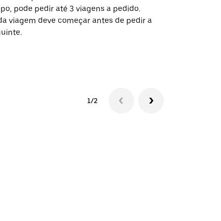
po, pode pedir até 3 viagens a pedido.
determinado
a viagem deve começar antes de pedir a
locais de ev
uinte.
Ver disponib
1/2