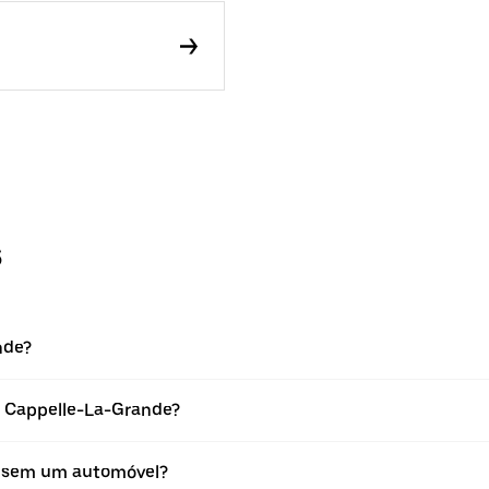
s
nde?
m Cappelle-La-Grande?
e sem um automóvel?