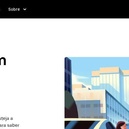
s
Sobre
m
teja a
ara saber