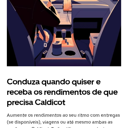
o
botão
Esc
para
fechar
o
calendário.
Conduza quando quiser e
receba os rendimentos de que
precisa Caldicot
Aumente os rendimentos ao seu ritmo com entregas
(se disponíveis), viagens ou até mesmo ambas as