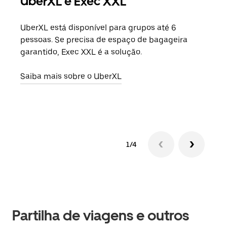
UberXL e Exec XXL
Vi
UberXL está disponível para grupos até 6
Quan
pessoas. Se precisa de espaço de bagageira
para
garantido, Exec XXL é a solução.
pode
ou d
Saiba mais sobre o UberXL
Saib
1/4
Partilha de viagens e outros