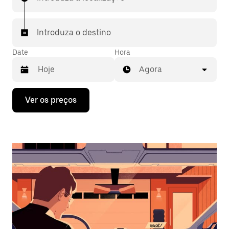
Introduza o destino
Date
Hora
Agora
Prima
Ver os preços
a
tecla
da
seta
para
interagir
com
o
calendário
e
selecionar
uma
data.
Prima