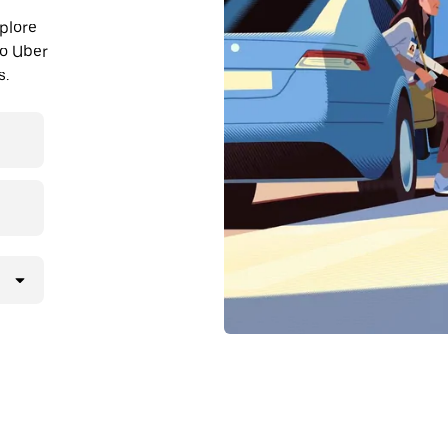
plore
o Uber
s.