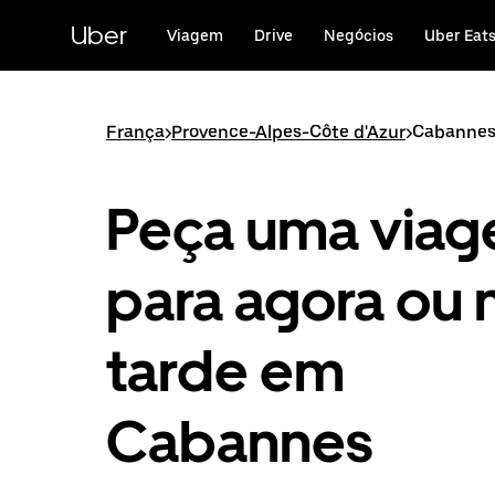
Avançar
para
Uber
Viagem
Drive
Negócios
Uber Eat
o
conteúdo
principal
França
>
Provence-Alpes-Côte d'Azur
>
Cabanne
Peça uma via
para agora ou 
tarde em
Cabannes