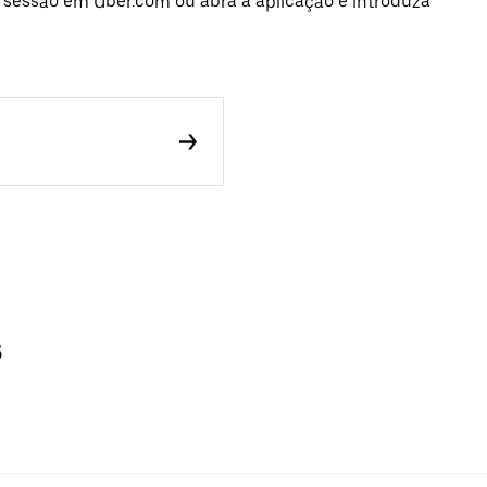
e sessão em Uber.com ou abra a aplicação e introduza
s