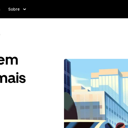
s
Sobre
s
gem
mais