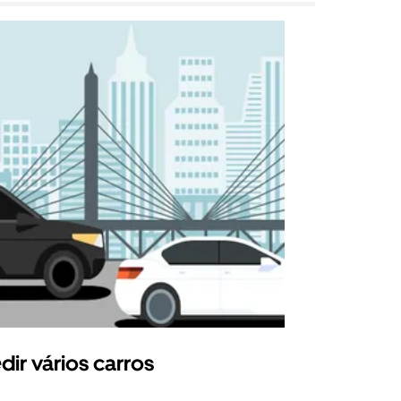
dir vários carros
Uber Shu