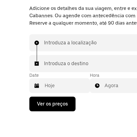
Adicione os detalhes da sua viagem, entre e ex
Cabannes. Ou agende com antecedência com 
Reserve a qualquer momento, até 90 dias ante
Introduza a localização
Introduza o destino
Date
Hora
Agora
Prima
Ver os preços
a
tecla
da
seta
para
interagir