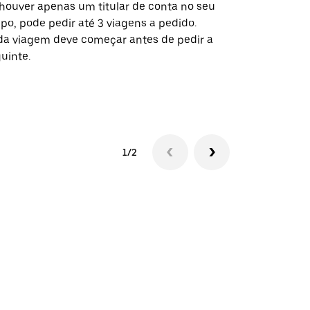
houver apenas um titular de conta no seu
A opção de s
po, pode pedir até 3 viagens a pedido.
determinado
a viagem deve começar antes de pedir a
locais de ev
uinte.
Ver disponib
1/2