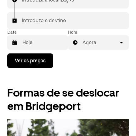
Introduza o destino
Date
Hora
Agora
Prima
Ver os preços
a
tecla
da
seta
para
Formas de se deslocar
interagir
com
o
em Bridgeport
calendário
e
selecionar
uma
data.
Prima