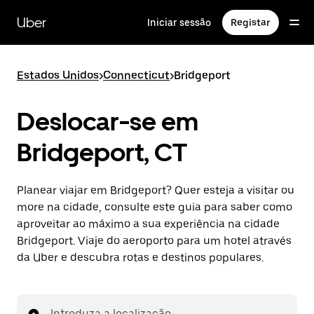
Avançar
para
Uber
Iniciar sessão
Registar
o
conteúdo
principal
Estados Unidos
>
Connecticut
>
Bridgeport
Deslocar-se em
Bridgeport, CT
Planear viajar em Bridgeport? Quer esteja a visitar ou
more na cidade, consulte este guia para saber como
aproveitar ao máximo a sua experiência na cidade
Bridgeport. Viaje do aeroporto para um hotel através
da Uber e descubra rotas e destinos populares.
Introduza a localização