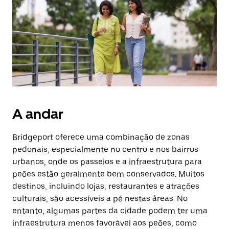
o
botão
Esc
para
fechar
o
calendário.
A andar
Bridgeport oferece uma combinação de zonas
pedonais, especialmente no centro e nos bairros
urbanos, onde os passeios e a infraestrutura para
peões estão geralmente bem conservados. Muitos
destinos, incluindo lojas, restaurantes e atrações
culturais, são acessíveis a pé nestas áreas. No
entanto, algumas partes da cidade podem ter uma
infraestrutura menos favorável aos peões, como