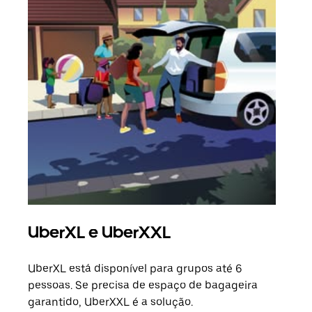
UberXL e UberXXL
Vi
UberXL está disponível para grupos até 6
Quan
pessoas. Se precisa de espaço de bagageira
para
garantido, UberXXL é a solução.
pode