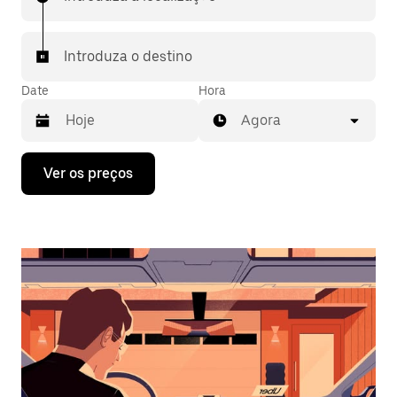
Introduza o destino
Date
Hora
Agora
Prima
Ver os preços
a
tecla
da
seta
para
interagir
com
o
calendário
e
selecionar
uma
data.
Prima