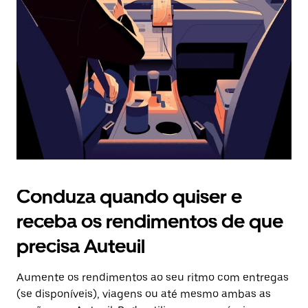
o
botão
Esc
para
fechar
o
calendário.
Conduza quando quiser e
receba os rendimentos de que
precisa Auteuil
Aumente os rendimentos ao seu ritmo com entregas
(se disponíveis), viagens ou até mesmo ambas as