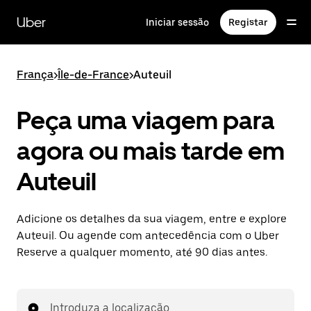
Avançar
para
Uber
Iniciar sessão
Registar
o
conteúdo
principal
França
>
Île-de-France
>
Auteuil
Peça uma viagem para
agora ou mais tarde em
Auteuil
Adicione os detalhes da sua viagem, entre e explore
Auteuil. Ou agende com antecedência com o Uber
Reserve a qualquer momento, até 90 dias antes.
Introduza a localização