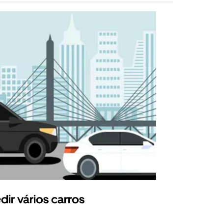
dir vários carros
Uber Shu