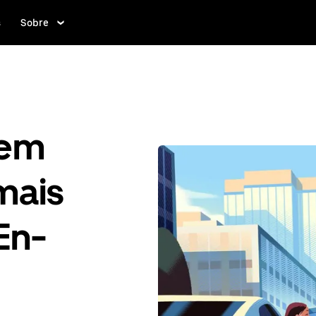
s
Sobre
gem
mais
En-