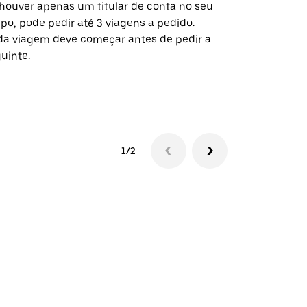
houver apenas um titular de conta no seu
A opção de s
po, pode pedir até 3 viagens a pedido.
determinado
a viagem deve começar antes de pedir a
locais de ev
uinte.
Ver disponib
1/2