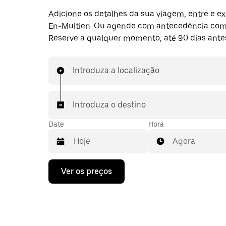
Adicione os detalhes da sua viagem, entre e ex
En-Multien. Ou agende com antecedência com
Reserve a qualquer momento, até 90 dias ante
Introduza a localização
Introduza o destino
Date
Hora
Agora
Prima
Ver os preços
a
tecla
da
seta
para
interagir