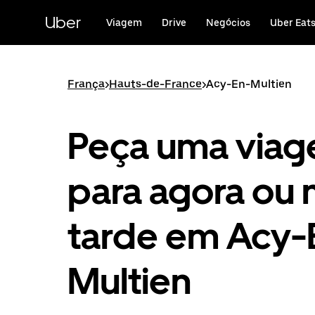
Avançar
para
Uber
Viagem
Drive
Negócios
Uber Eat
o
conteúdo
principal
França
>
Hauts-de-France
>
Acy-En-Multien
Peça uma via
para agora ou 
tarde em Acy-
Multien