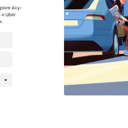
plore Acy-
 o Uber
s.