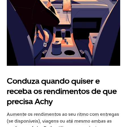
o
botão
Esc
para
fechar
o
calendário.
Conduza quando quiser e
receba os rendimentos de que
precisa Achy
Aumente os rendimentos ao seu ritmo com entregas
(se disponíveis), viagens ou até mesmo ambas as