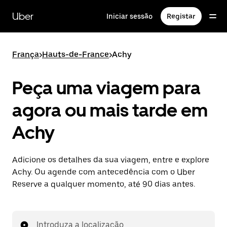
Avançar
para
Uber
Iniciar sessão
Registar
o
conteúdo
principal
França
>
Hauts-de-France
>
Achy
Peça uma viagem para
agora ou mais tarde em
Achy
Adicione os detalhes da sua viagem, entre e explore
Achy. Ou agende com antecedência com o Uber
Reserve a qualquer momento, até 90 dias antes.
Introduza a localização