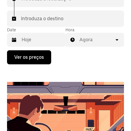
Introduza o destino
Date
Hora
Agora
Prima
Ver os preços
a
tecla
da
seta
para
interagir
com
o
calendário
e
selecionar
uma
data.
Prima