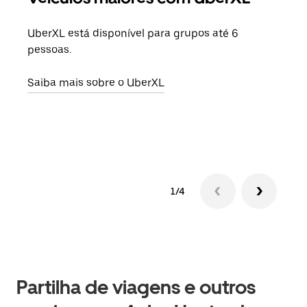
UberXL está disponível para grupos até 6
Quan
pessoas.
para
pode
Saiba mais sobre o UberXL
ou d
Saib
1/4
Partilha de viagens e outros