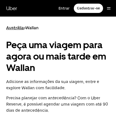
Pular
para
Uber
Entrar
Cadastrar-se
o
conteúdo
principal
Austrália
>
Wallan
Peça uma viagem para
agora ou mais tarde em
Wallan
Adicione as informações da sua viagem, entre e
explore Wallan com facilidade.
Precisa planejar com antecedência? Com o Uber
Reserve, é possível agendar uma viagem com até 90
dias de antecedência.