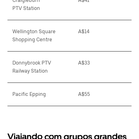
Craigieburn
A$41
PTV Station
Wellington Square
A$14
Shopping Centre
Donnybrook PTV
A$33
Railway Station
Pacific Epping
A$55
Viajando com grupos grandes