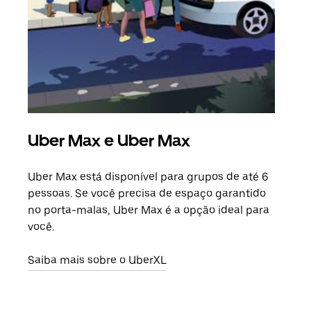
Uber Max e Uber Max
Vi
Uber Max está disponível para grupos de até 6
Ao c
pessoas. Se você precisa de espaço garantido
sua 
no porta-malas, Uber Max é a opção ideal para
adic
você.
dese
Saiba mais sobre o UberXL
Saib