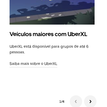
Veículos maiores com UberXL
Vi
UberXL está disponível para grupos de até 6
Ao c
pessoas.
sua 
adic
Saiba mais sobre o UberXL
dese
Saib
1/4