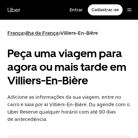
Pular
para
Uber
Entrar
Cadastrar-se
o
conteúdo
principal
França
>
Ilha da França
>
Villiers-En-Bière
Peça uma viagem para
agora ou mais tarde em
Villiers-En-Bière
Adicione as informações da sua viagem, entre no
carro e saia por aí Villiers-En-Bière. Ou agende com o
Uber Reserve qualquer horário com até 90 dias
de antecedência.