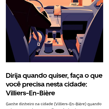
Pressione
a
tecla
“ESC”
para
fechar
o
calendário.
Dirija quando quiser, faça o que
você precisa nesta cidade:
Villiers-En-Bière
Ganhe dinheiro na cidade (Villiers-En-Bière) quando