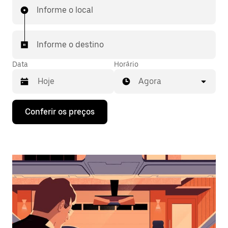
Informe o local
Informe o destino
Data
Horário
Agora
Pressione
Conferir os preços
a
seta
para
baixo
para
interagir
com
o
calendário
e
selecionar
uma
data.