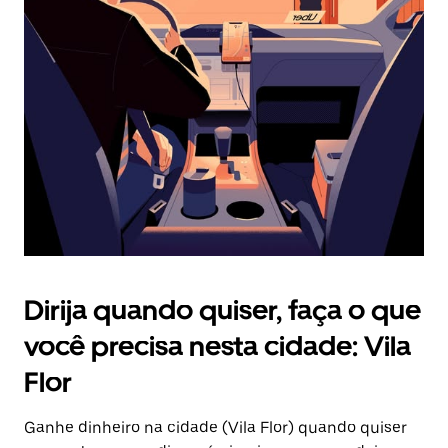
Pressione
a
tecla
“ESC”
para
fechar
o
calendário.
Dirija quando quiser, faça o que
você precisa nesta cidade: Vila
Flor
Ganhe dinheiro na cidade (Vila Flor) quando quiser