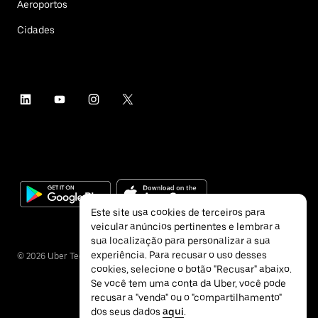
Aeroportos
Cidades
Este site usa cookies de terceiros para
veicular anúncios pertinentes e lembrar a
sua localização para personalizar a sua
experiência. Para recusar o uso desses
©
2026
Uber Technologies Inc.
cookies, selecione o botão "Recusar" abaixo.
Se você tem uma conta da Uber, você pode
recusar a "venda" ou o "compartilhamento"
dos seus dados
aqui
.