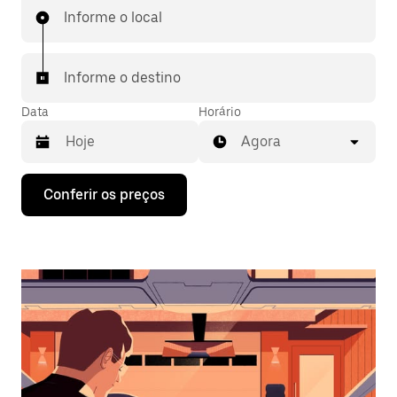
Informe o local
Informe o destino
Data
Horário
Agora
Pressione
Conferir os preços
a
seta
para
baixo
para
interagir
com
o
calendário
e
selecionar
uma
data.