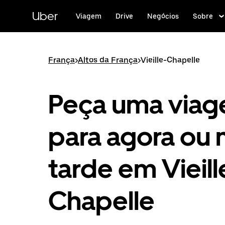
Pular
para
Uber
Viagem
Drive
Negócios
Sobre
o
conteúdo
principal
França
>
Altos da França
>
Vieille-Chapelle
Peça uma via
para agora ou 
tarde em Vieill
Chapelle