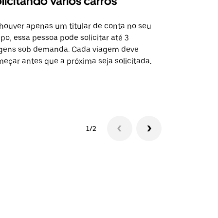
licitando vários carros
Uber Shu
houver apenas um titular de conta no seu
A opção Shut
po, essa pessoa pode solicitar até 3
selecionadas
gens sob demanda. Cada viagem deve
eventos espe
eçar antes que a próxima seja solicitada.
Verifique a 
1/2