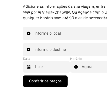
Adicione as informações da sua viagem, entre 
saia por aí Vieille-Chapelle. Ou agende com o 
qualquer horário com até 90 dias de antecedên
Informe o local
Informe o destino
Data
Horário
Agora
Pressione
Conferir os preços
a
seta
para
baixo
para
interagir