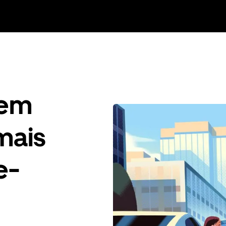
gem
mais
e-