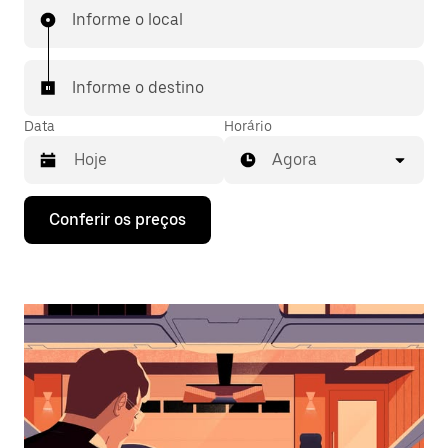
Informe o local
Informe o destino
Data
Horário
Agora
Pressione
Conferir os preços
a
seta
para
baixo
para
interagir
com
o
calendário
e
selecionar
uma
data.