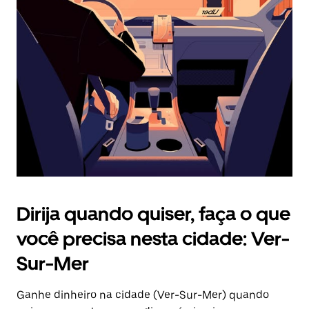
Pressione
a
tecla
“ESC”
para
fechar
o
calendário.
Dirija quando quiser, faça o que
você precisa nesta cidade: Ver-
Sur-Mer
Ganhe dinheiro na cidade (Ver-Sur-Mer) quando