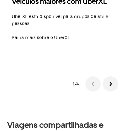
Veículos maiores com UberXL
Vi
UberXL está disponível para grupos de até 6
Ao c
pessoas.
sua 
adic
Saiba mais sobre o UberXL
dese
Saib
1/4
Viagens compartilhadas e