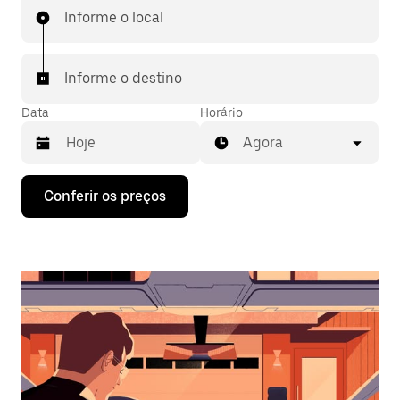
Informe o local
Informe o destino
Data
Horário
Agora
Pressione
Conferir os preços
a
seta
para
baixo
para
interagir
com
o
calendário
e
selecionar
uma
data.