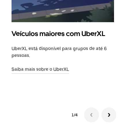
Veículos maiores com UberXL
Vi
UberXL está disponível para grupos de até 6
Ao c
pessoas.
sua 
adic
Saiba mais sobre o UberXL
dese
Saib
1/4