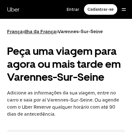
Pular
para
Uber
Entrar
Cadastrar-se
o
conteúdo
principal
França
>
Ilha da França
>
Varennes-Sur-Seine
Peça uma viagem para
agora ou mais tarde em
Varennes-Sur-Seine
Adicione as informações da sua viagem, entre no
carro e saia por aí Varennes-Sur-Seine. Ou agende
com o Uber Reserve qualquer horário com até 90
dias de antecedência.