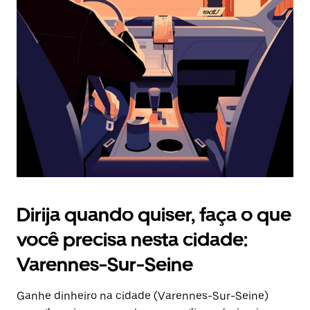
Pressione
a
tecla
“ESC”
para
fechar
o
calendário.
Dirija quando quiser, faça o que
você precisa nesta cidade:
Varennes-Sur-Seine
Ganhe dinheiro na cidade (Varennes-Sur-Seine)