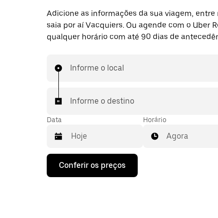
Adicione as informações da sua viagem, entre 
saia por aí Vacquiers. Ou agende com o Uber 
qualquer horário com até 90 dias de antecedên
Informe o local
Informe o destino
Data
Horário
Agora
Pressione
Conferir os preços
a
seta
para
baixo
para
interagir