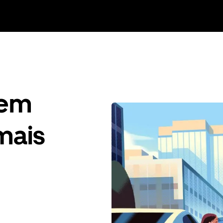
gem
mais