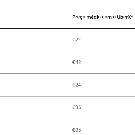
Preço médio com o UberX*
€22
€42
€24
€36
€35