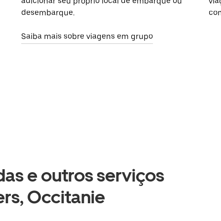
adicionar seu próprio local de embarque ou
via
desembarque.
com
Saiba mais sobre viagens em grupo
as e outros serviços
rs, Occitanie