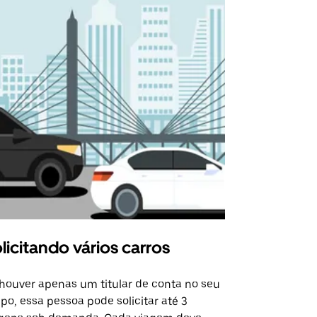
licitando vários carros
Uber Shu
houver apenas um titular de conta no seu
A opção Shut
po, essa pessoa pode solicitar até 3
selecionadas