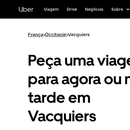
Pular
para
Uber
Viagem
Drive
Negócios
Sobre
o
conteúdo
principal
França
>
Occitanie
>
Vacquiers
Peça uma via
para agora ou 
tarde em
Vacquiers