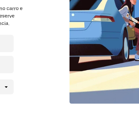
no carro e
Reserve
cia.