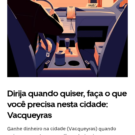
Pressione
a
tecla
“ESC”
para
fechar
o
calendário.
Dirija quando quiser, faça o que
você precisa nesta cidade:
Vacqueyras
Ganhe dinheiro na cidade (Vacqueyras) quando