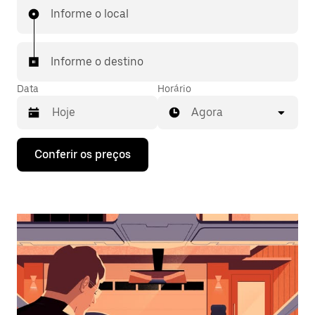
Informe o local
Informe o destino
Data
Horário
Agora
Pressione
Conferir os preços
a
seta
para
baixo
para
interagir
com
o
calendário
e
selecionar
uma
data.