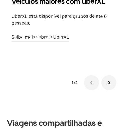
Veículos maiores com UberXL
Vi
UberXL está disponível para grupos de até 6
Ao c
pessoas.
sua 
adic
Saiba mais sobre o UberXL
dese
Saib
1/4
Viagens compartilhadas e