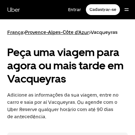
Pular
para
Uber
Entrar
Cadastrar-se
o
conteúdo
principal
França
>
Provence-Alpes-Côte d'Azur
>
Vacqueyras
Peça uma viagem para
agora ou mais tarde em
Vacqueyras
Adicione as informações da sua viagem, entre no
carro e saia por aí Vacqueyras. Ou agende com o
Uber Reserve qualquer horário com até 90 dias
de antecedência.