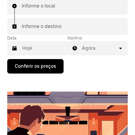
Informe o local
Informe o destino
Data
Horário
Agora
Pressione
Conferir os preços
a
seta
para
baixo
para
interagir
com
o
calendário
e
selecionar
uma
data.