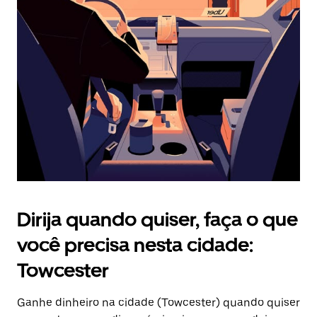
Pressione
a
tecla
“ESC”
para
fechar
o
calendário.
Dirija quando quiser, faça o que
você precisa nesta cidade:
Towcester
Ganhe dinheiro na cidade (Towcester) quando quiser