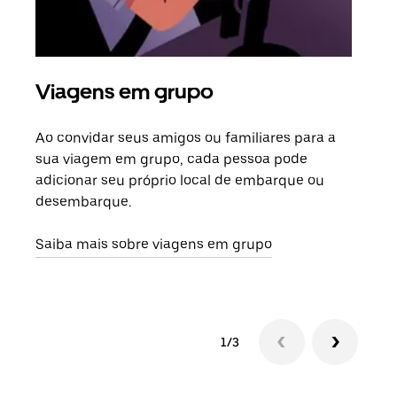
Viagens em grupo
Sol
Ao convidar seus amigos ou familiares para a
Se h
sua viagem em grupo, cada pessoa pode
grup
adicionar seu próprio local de embarque ou
sob 
desembarque.
ante
Saiba mais sobre viagens em grupo
1/3