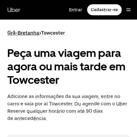
Pular
para
Uber
Entrar
Cadastrar-se
o
conteúdo
principal
Grã-Bretanha
>
Towcester
Peça uma viagem para
agora ou mais tarde em
Towcester
Adicione as informações da sua viagem, entre no
carro e saia por aí Towcester. Ou agende com o Uber
Reserve qualquer horário com até 90 dias
de antecedência.