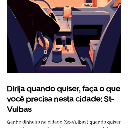
Pressione
a
tecla
“ESC”
para
fechar
o
calendário.
Dirija quando quiser, faça o que
você precisa nesta cidade: St-
Vulbas
Ganhe dinheiro na cidade (St-Vulbas) quando quiser