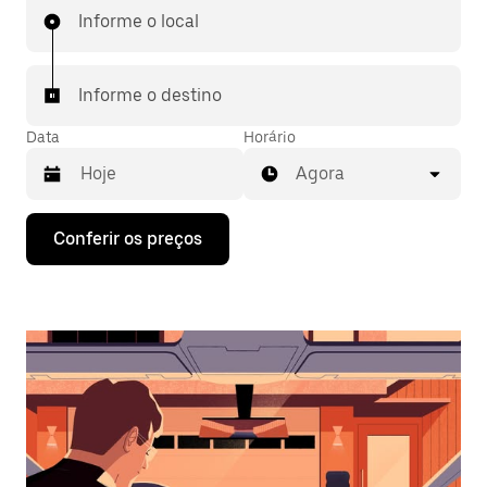
Informe o local
Informe o destino
Data
Horário
Agora
Pressione
Conferir os preços
a
seta
para
baixo
para
interagir
com
o
calendário
e
selecionar
uma
data.