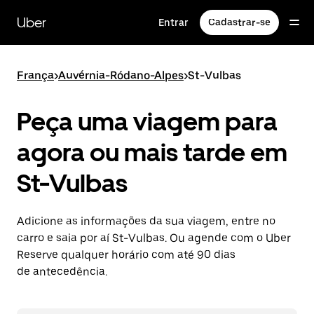
Pular
para
Uber
Entrar
Cadastrar-se
o
conteúdo
principal
França
>
Auvérnia-Ródano-Alpes
>
St-Vulbas
Peça uma viagem para
agora ou mais tarde em
St-Vulbas
Adicione as informações da sua viagem, entre no
carro e saia por aí St-Vulbas. Ou agende com o Uber
Reserve qualquer horário com até 90 dias
de antecedência.