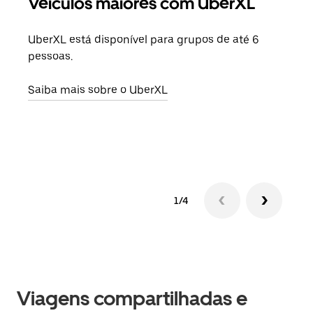
Veículos maiores com UberXL
Vi
UberXL está disponível para grupos de até 6
Ao c
pessoas.
sua 
adic
Saiba mais sobre o UberXL
dese
Saib
1/4
Viagens compartilhadas e