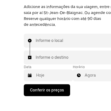
Adicione as informações da sua viagem, entre 
saia por aí St-Jean-De-Blaignac. Ou agende c
Reserve qualquer horário com até 90 dias
de antecedência.
Informe o local
Informe o destino
Data
Horário
Agora
Pressione
Conferir os preços
a
seta
para
baixo
para