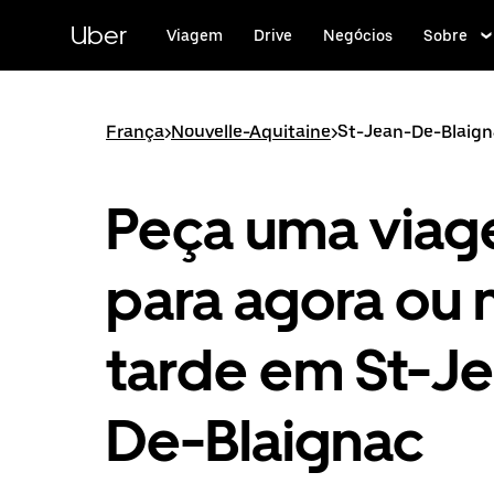
Pular
para
Uber
Viagem
Drive
Negócios
Sobre
o
conteúdo
principal
França
>
Nouvelle-Aquitaine
>
St-Jean-De-Blaig
Peça uma via
para agora ou 
tarde em St-J
De-Blaignac