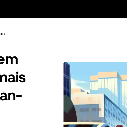
nac
gem
mais
ean-