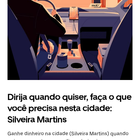
Pressione
a
tecla
“ESC”
para
fechar
o
calendário.
Dirija quando quiser, faça o que
você precisa nesta cidade:
Silveira Martins
Ganhe dinheiro na cidade (Silveira Martins) quando