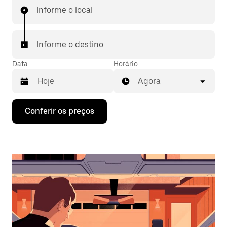
Informe o local
Informe o destino
Data
Horário
Agora
Pressione
Conferir os preços
a
seta
para
baixo
para
interagir
com
o
calendário
e
selecionar
uma
data.