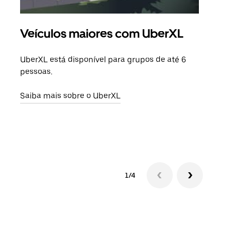
Veículos maiores com UberXL
Vi
UberXL está disponível para grupos de até 6
Ao c
pessoas.
sua 
adic
Saiba mais sobre o UberXL
dese
Saib
1/4