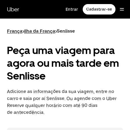
Pular
para
Uber
Entrar
Cadastrar-se
o
conteúdo
principal
França
>
Ilha da França
>
Senlisse
Peça uma viagem para
agora ou mais tarde em
Senlisse
Adicione as informações da sua viagem, entre no
carro e saia por aí Senlisse. Ou agende com o Uber
Reserve qualquer horário com até 90 dias
de antecedência.