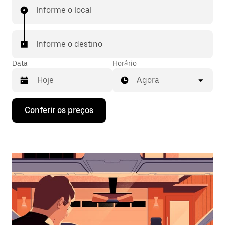
Informe o local
Informe o destino
Data
Horário
Agora
Pressione
Conferir os preços
a
seta
para
baixo
para
interagir
com
o
calendário
e
selecionar
uma
data.