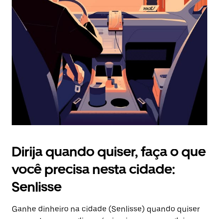
Pressione
a
tecla
“ESC”
para
fechar
o
calendário.
Dirija quando quiser, faça o que
você precisa nesta cidade:
Senlisse
Ganhe dinheiro na cidade (Senlisse) quando quiser