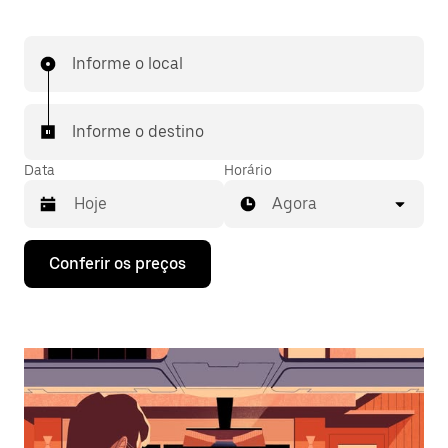
Informe o local
Informe o destino
Data
Horário
Agora
Pressione
Conferir os preços
a
seta
para
baixo
para
interagir
com
o
calendário
e