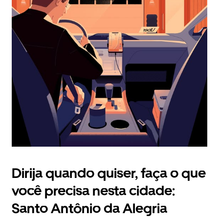
selecionar
uma
data.
Pressione
a
tecla
“ESC”
para
fechar
o
calendário.
Dirija quando quiser, faça o que
você precisa nesta cidade:
Santo Antônio da Alegria