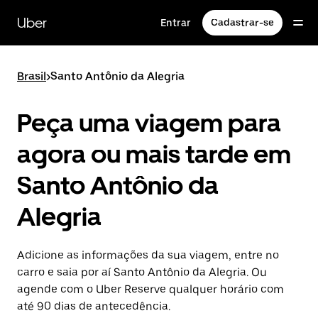
Pular
para
Uber
Entrar
Cadastrar-se
o
conteúdo
principal
Brasil
>
Santo Antônio da Alegria
Peça uma viagem para
agora ou mais tarde em
Santo Antônio da
Alegria
Adicione as informações da sua viagem, entre no
carro e saia por aí Santo Antônio da Alegria. Ou
agende com o Uber Reserve qualquer horário com
até 90 dias de antecedência.