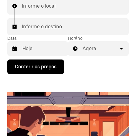
Informe o local
Informe o destino
Data
Horário
Agora
Pressione
Conferir os preços
a
seta
para
baixo
para
interagir
com
o
calendário
e
selecionar
uma
data.