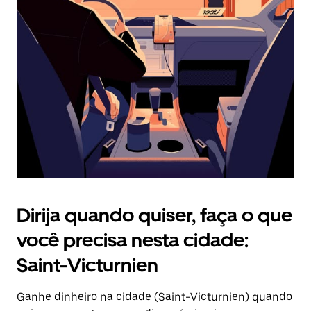
Pressione
a
tecla
“ESC”
para
fechar
o
calendário.
Dirija quando quiser, faça o que
você precisa nesta cidade:
Saint-Victurnien
Ganhe dinheiro na cidade (Saint-Victurnien) quando