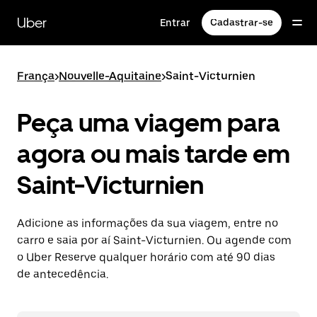
Pular
para
Uber
Entrar
Cadastrar-se
o
conteúdo
principal
França
>
Nouvelle-Aquitaine
>
Saint-Victurnien
Peça uma viagem para
agora ou mais tarde em
Saint-Victurnien
Adicione as informações da sua viagem, entre no
carro e saia por aí Saint-Victurnien. Ou agende com
o Uber Reserve qualquer horário com até 90 dias
de antecedência.