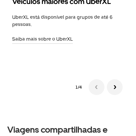
Veículos maiores com UberXL
Vi
UberXL está disponível para grupos de até 6
Ao c
pessoas.
sua 
adic
Saiba mais sobre o UberXL
dese
Saib
1/4
Viagens compartilhadas e