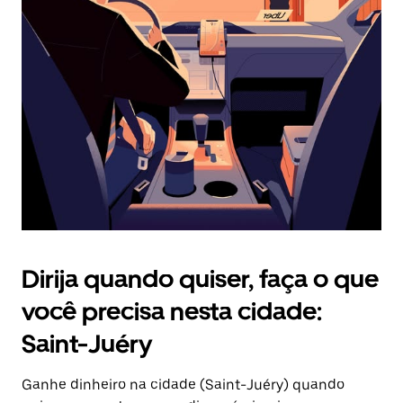
Pressione
a
tecla
“ESC”
para
fechar
o
calendário.
Dirija quando quiser, faça o que
você precisa nesta cidade:
Saint-Juéry
Ganhe dinheiro na cidade (Saint-Juéry) quando