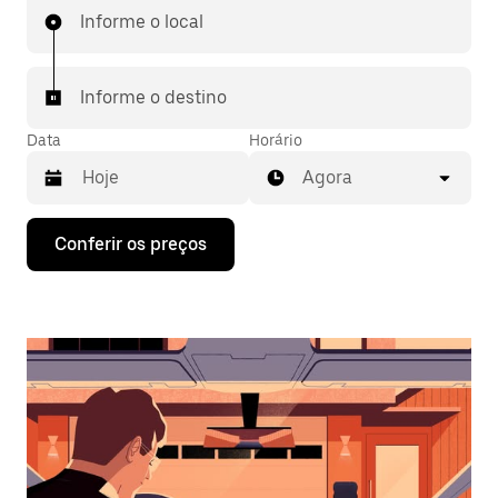
Informe o local
Informe o destino
Data
Horário
Agora
Pressione
Conferir os preços
a
seta
para
baixo
para
interagir
com
o
calendário
e
selecionar
uma
data.