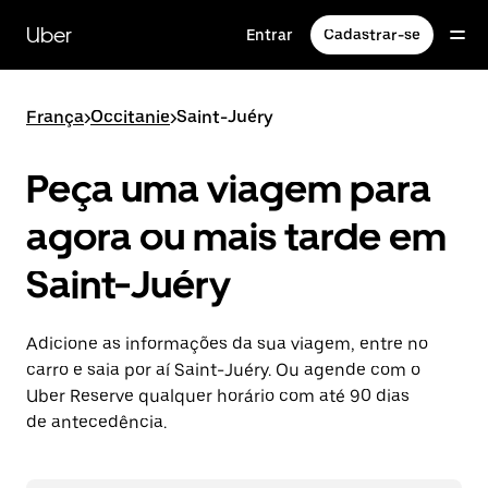
Pular
para
Uber
Entrar
Cadastrar-se
o
conteúdo
principal
França
>
Occitanie
>
Saint-Juéry
Peça uma viagem para
agora ou mais tarde em
Saint-Juéry
Adicione as informações da sua viagem, entre no
carro e saia por aí Saint-Juéry. Ou agende com o
Uber Reserve qualquer horário com até 90 dias
de antecedência.