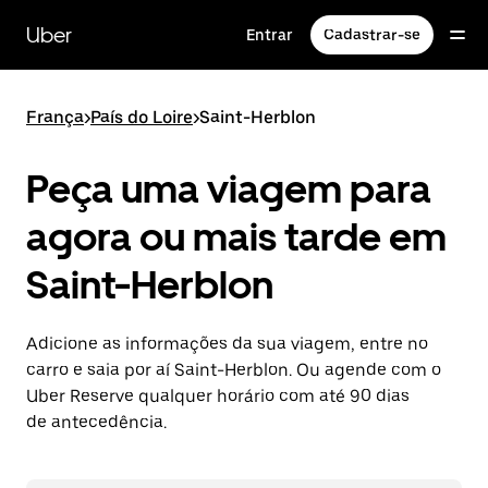
Pular
para
Uber
Entrar
Cadastrar-se
o
conteúdo
principal
França
>
País do Loire
>
Saint-Herblon
Peça uma viagem para
agora ou mais tarde em
Saint-Herblon
Adicione as informações da sua viagem, entre no
carro e saia por aí Saint-Herblon. Ou agende com o
Uber Reserve qualquer horário com até 90 dias
de antecedência.