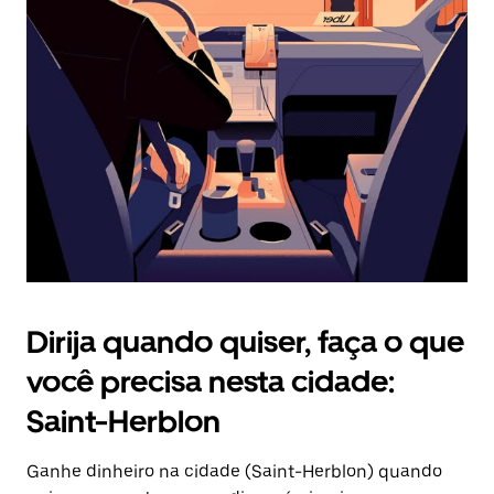
Pressione
a
tecla
“ESC”
para
fechar
o
calendário.
Dirija quando quiser, faça o que
você precisa nesta cidade:
Saint-Herblon
Ganhe dinheiro na cidade (Saint-Herblon) quando