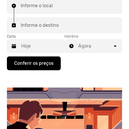
Informe o local
Informe o destino
Data
Horário
Agora
Pressione
Conferir os preços
a
seta
para
baixo
para
interagir
com
o
calendário
e
selecionar
uma
data.