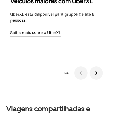
Veículos maiores com UberXL
Vi
UberXL está disponível para grupos de até 6
Ao c
pessoas.
sua 
adic
Saiba mais sobre o UberXL
dese
Saib
1/4
Viagens compartilhadas e