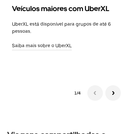
Veículos maiores com UberXL
Vi
UberXL está disponível para grupos de até 6
Ao c
pessoas.
sua 
adic
Saiba mais sobre o UberXL
dese
Saib
1/4