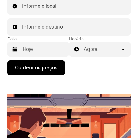
Informe o local
Informe o destino
Data
Horário
Agora
Pressione
Conferir os preços
a
seta
para
baixo
para
interagir
com
o
calendário
e
selecionar
uma
data.