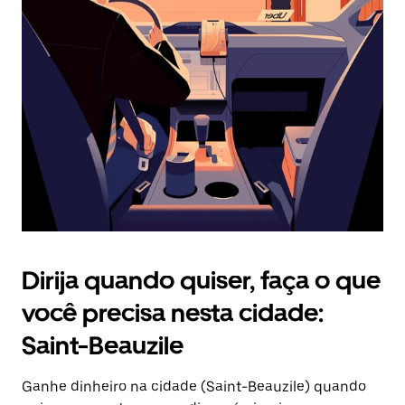
Pressione
a
tecla
“ESC”
para
fechar
o
calendário.
Dirija quando quiser, faça o que
você precisa nesta cidade:
Saint-Beauzile
Ganhe dinheiro na cidade (Saint-Beauzile) quando