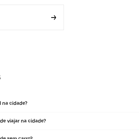
s
l na cidade?
 de viajar na cidade?
ade sem carro?