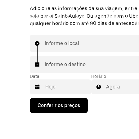
Adicione as informações da sua viagem, entre 
saia por aí Saint-Aulaye. Ou agende com o Ube
qualquer horário com até 90 dias de antecedên
Informe o local
Informe o destino
Data
Horário
Agora
Pressione
Conferir os preços
a
seta
para
baixo
para
interagir