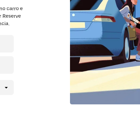
no carro e
r Reserve
cia.