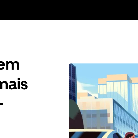
gem
mais
-