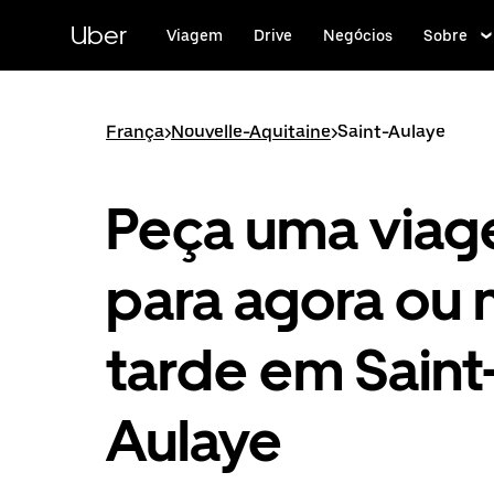
Pular
para
Uber
Viagem
Drive
Negócios
Sobre
o
conteúdo
principal
França
>
Nouvelle-Aquitaine
>
Saint-Aulaye
Peça uma via
para agora ou 
tarde em Saint
Aulaye