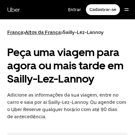
Pular
para
Uber
Entrar
Cadastrar-se
o
conteúdo
principal
França
>
Altos da França
>
Sailly-Lez-Lannoy
Peça uma viagem para
agora ou mais tarde em
Sailly-Lez-Lannoy
Adicione as informações da sua viagem, entre no
carro e saia por aí Sailly-Lez-Lannoy. Ou agende com
o Uber Reserve qualquer horário com até 90 dias
de antecedência.