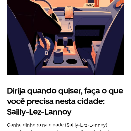
Pressione
a
tecla
“ESC”
para
fechar
o
calendário.
Dirija quando quiser, faça o que
você precisa nesta cidade:
Sailly-Lez-Lannoy
Ganhe dinheiro na cidade (Sailly-Lez-Lannoy)