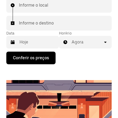
Informe o local
Informe o destino
Data
Horário
Agora
Pressione
Conferir os preços
a
seta
para
baixo
para
interagir
com
o
calendário
e
selecionar
uma
data.