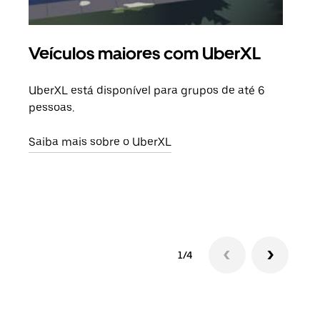
Veículos maiores com UberXL
Vi
UberXL está disponível para grupos de até 6
Ao c
pessoas.
sua 
adic
Saiba mais sobre o UberXL
dese
Saib
1/4