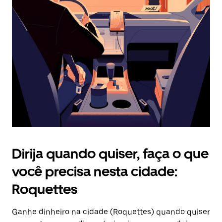
Pressione
a
tecla
“ESC”
para
fechar
o
calendário.
Dirija quando quiser, faça o que
você precisa nesta cidade:
Roquettes
Ganhe dinheiro na cidade (Roquettes) quando quiser