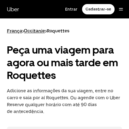
Pular
para
Uber
Entrar
Cadastrar-se
o
conteúdo
principal
França
>
Occitanie
>
Roquettes
Peça uma viagem para
agora ou mais tarde em
Roquettes
Adicione as informações da sua viagem, entre no
carro e saia por aí Roquettes. Ou agende com o Uber
Reserve qualquer horário com até 90 dias
de antecedência.