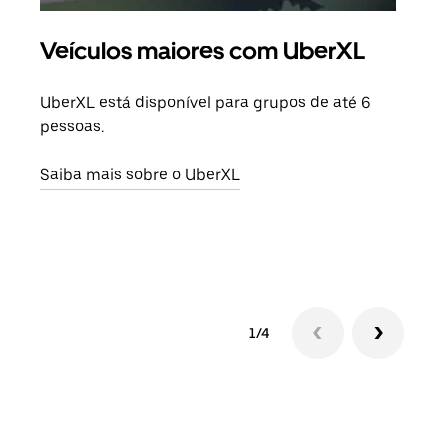
Veículos maiores com UberXL
Vi
UberXL está disponível para grupos de até 6
Ao c
pessoas.
sua 
adic
Saiba mais sobre o UberXL
dese
Saib
1/4