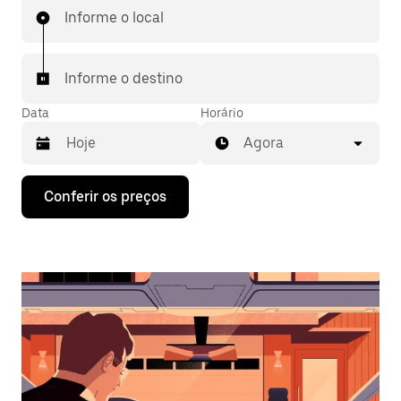
Informe o local
Informe o destino
Data
Horário
Agora
Pressione
Conferir os preços
a
seta
para
baixo
para
interagir
com
o
calendário
e
selecionar
uma
data.