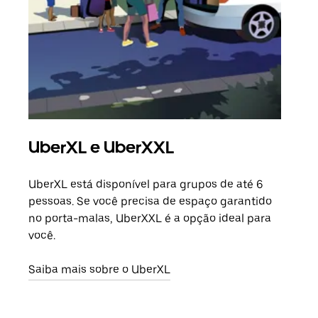
UberXL e UberXXL
Vi
UberXL está disponível para grupos de até 6
Ao c
pessoas. Se você precisa de espaço garantido
sua 
no porta-malas, UberXXL é a opção ideal para
adic
você.
dese
Saiba mais sobre o UberXL
Saib