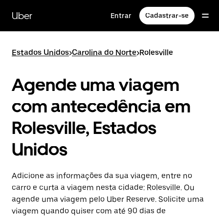
Pular
para
Uber
Entrar
Cadastrar-se
o
conteúdo
principal
Estados Unidos
>
Carolina do Norte
>
Rolesville
Agende uma viagem
com antecedência em
Rolesville, Estados
Unidos
Adicione as informações da sua viagem, entre no
carro e curta a viagem nesta cidade: Rolesville. Ou
agende uma viagem pelo Uber Reserve. Solicite uma
viagem quando quiser com até 90 dias de