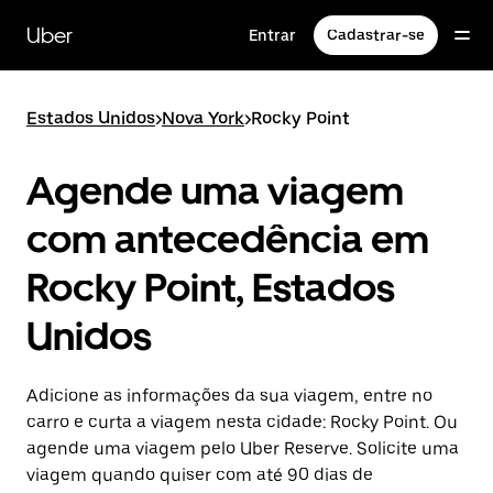
Pular
para
Uber
Entrar
Cadastrar-se
o
conteúdo
principal
Estados Unidos
>
Nova York
>
Rocky Point
Agende uma viagem
com antecedência em
Rocky Point, Estados
Unidos
Adicione as informações da sua viagem, entre no
carro e curta a viagem nesta cidade: Rocky Point. Ou
agende uma viagem pelo Uber Reserve. Solicite uma
viagem quando quiser com até 90 dias de