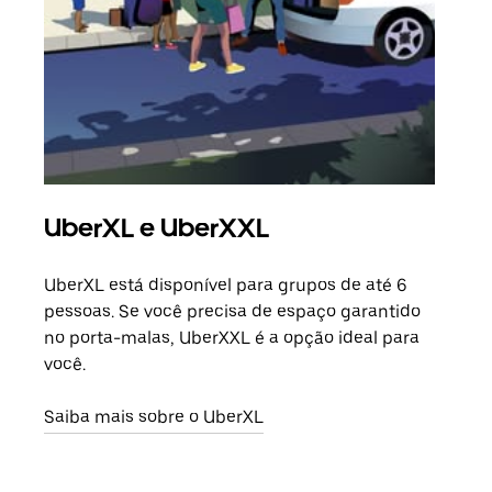
UberXL e UberXXL
Vi
UberXL está disponível para grupos de até 6
Ao c
pessoas. Se você precisa de espaço garantido
sua 
no porta-malas, UberXXL é a opção ideal para
adic
você.
dese
Saiba mais sobre o UberXL
Saib