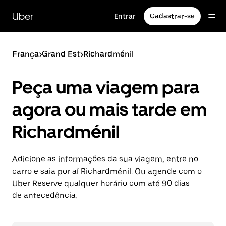
Pular
para
Uber
Entrar
Cadastrar-se
o
conteúdo
principal
França
>
Grand Est
>
Richardménil
Peça uma viagem para
agora ou mais tarde em
Richardménil
Adicione as informações da sua viagem, entre no
carro e saia por aí Richardménil. Ou agende com o
Uber Reserve qualquer horário com até 90 dias
de antecedência.