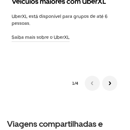
Veículos maiores com UberXL
Vi
UberXL está disponível para grupos de até 6
Ao c
pessoas.
sua 
adic
Saiba mais sobre o UberXL
dese
Saib
1/4
Viagens compartilhadas e