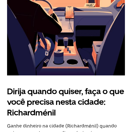
Pressione
a
tecla
“ESC”
para
fechar
o
calendário.
Dirija quando quiser, faça o que
você precisa nesta cidade:
Richardménil
Ganhe dinheiro na cidade (Richardménil) quando