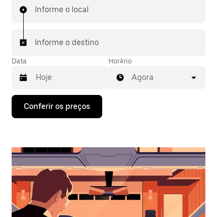
Informe o local
Informe o destino
Data
Horário
Agora
Pressione
Conferir os preços
a
seta
para
baixo
para
interagir
com
o
calendário
e
selecionar
uma
data.