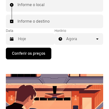
Informe o local
Informe o destino
Data
Horário
Agora
Pressione
Conferir os preços
a
seta
para
baixo
para
interagir
com
o
calendário
e
selecionar
uma
data.