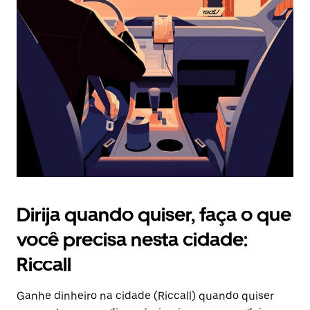
Pressione
a
tecla
“ESC”
para
fechar
o
calendário.
Dirija quando quiser, faça o que
você precisa nesta cidade:
Riccall
Ganhe dinheiro na cidade (Riccall) quando quiser