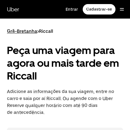
Pular
para
Uber
Entrar
Cadastrar-se
o
conteúdo
principal
Grã-Bretanha
>
Riccall
Peça uma viagem para
agora ou mais tarde em
Riccall
Adicione as informações da sua viagem, entre no
carro e saia por aí Riccall. Ou agende com o Uber
Reserve qualquer horário com até 90 dias
de antecedência.