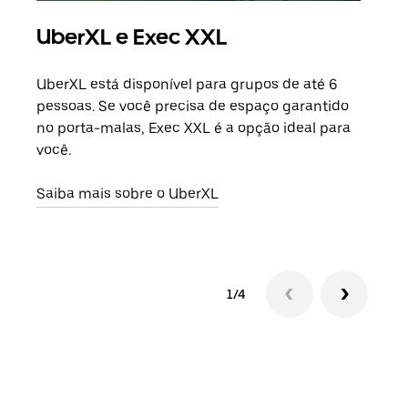
UberXL e Exec XXL
Vi
UberXL está disponível para grupos de até 6
Ao c
pessoas. Se você precisa de espaço garantido
sua 
no porta-malas, Exec XXL é a opção ideal para
adic
você.
dese
Saiba mais sobre o UberXL
Saib
1/4