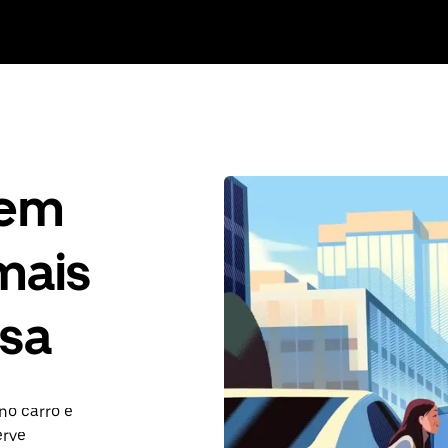
gem
mais
sa
no carro e
erve