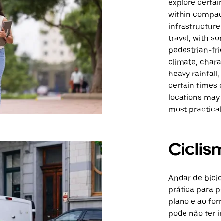
explore certai
within compac
infrastructur
travel, with s
pedestrian-fri
climate, char
heavy rainfall
certain times 
locations may 
most practical
Ciclis
Andar de bici
prática para p
plano e ao fo
pode não ter i