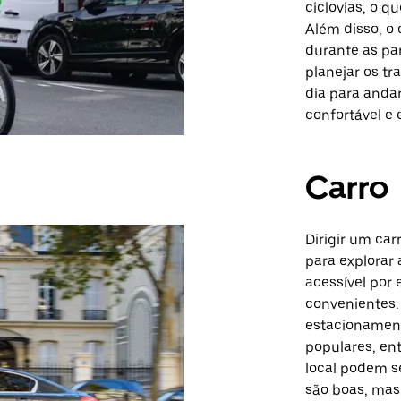
ciclovias, o q
Além disso, o 
durante as pa
planejar os tr
dia para andar
confortável e e
Carro
Dirigir um car
para explorar 
acessível por 
convenientes. 
estacionament
populares, e
local podem s
são boas, mas 