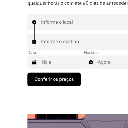
qualquer horário com até 90 dias de antecedên
Informe o local
Informe o destino
Data
Horário
Agora
Pressione
Conferir os preços
a
seta
para
baixo
para
interagir
com
o
calendário
e