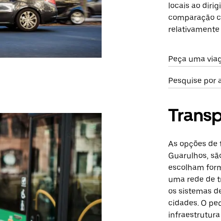
locais ao diri
comparação c
relativamente
Peça uma via
Pesquise por 
Transp
As opções de 
Guarulhos, são
escolham forma
uma rede de t
os sistemas 
cidades. O pe
infraestrutur