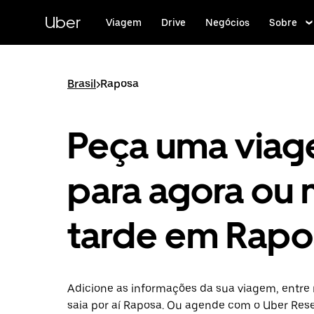
Pular
para
Uber
Viagem
Drive
Negócios
Sobre
o
conteúdo
principal
Brasil
>
Raposa
Peça uma via
para agora ou 
tarde em Rapo
Adicione as informações da sua viagem, entre 
saia por aí Raposa. Ou agende com o Uber Res