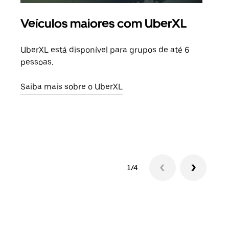
Veículos maiores com UberXL
Vi
UberXL está disponível para grupos de até 6
Ao c
pessoas.
sua 
adic
Saiba mais sobre o UberXL
dese
Saib
1/4