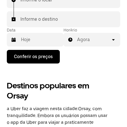
Informe o destino
Data
Horário
Agora
Pressione
Conferir os preços
a
seta
para
baixo
para
Destinos populares em
interagir
com
Orsay
o
calendário
e
a Uber faz a viagem nesta cidade:Orsay, com
selecionar
uma
tranquilidade. Embora os usuários possam usar
data.
o app da Uber para viajar a praticamente
Pressione