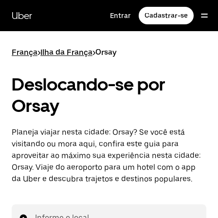
Pular
para
Uber
Entrar
Cadastrar-se
o
conteúdo
principal
França
>
Ilha da França
>
Orsay
Deslocando-se por
Orsay
Planeja viajar nesta cidade: Orsay? Se você está
visitando ou mora aqui, confira este guia para
aproveitar ao máximo sua experiência nesta cidade:
Orsay. Viaje do aeroporto para um hotel com o app
da Uber e descubra trajetos e destinos populares.
Informe o local