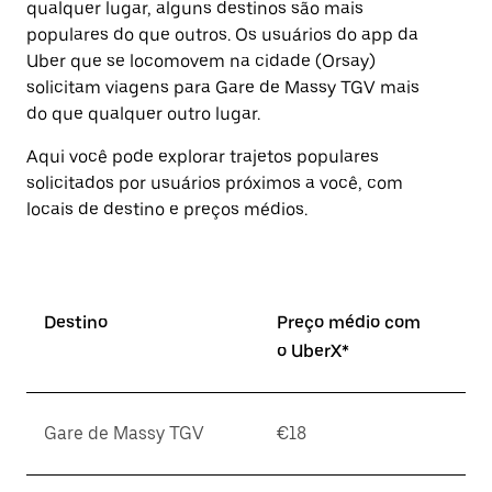
qualquer lugar, alguns destinos são mais
a
tecla
populares do que outros. ⁠Os usuários do app da
“ESC”
Uber que se locomovem na cidade (Orsay)
para
solicitam viagens para Gare de Massy TGV mais
fechar
o
do que qualquer outro lugar.
calendário.
Aqui você pode explorar trajetos populares
solicitados por usuários próximos a você, com
locais de destino e preços médios.
Destino
Preço médio com
o UberX*
Gare de Massy TGV
€18