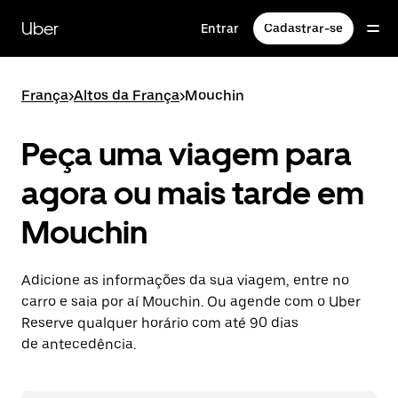
Pular
para
Uber
Entrar
Cadastrar-se
o
conteúdo
principal
França
>
Altos da França
>
Mouchin
Peça uma viagem para
agora ou mais tarde em
Mouchin
Adicione as informações da sua viagem, entre no
carro e saia por aí Mouchin. Ou agende com o Uber
Reserve qualquer horário com até 90 dias
de antecedência.