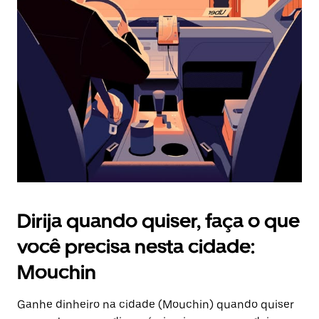
Pressione
a
tecla
“ESC”
para
fechar
o
calendário.
Dirija quando quiser, faça o que
você precisa nesta cidade:
Mouchin
Ganhe dinheiro na cidade (Mouchin) quando quiser