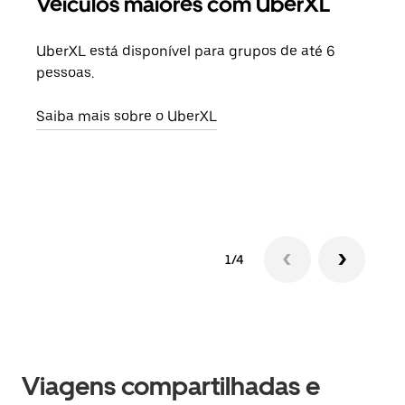
Veículos maiores com UberXL
Vi
UberXL está disponível para grupos de até 6
Ao c
pessoas.
sua 
adic
Saiba mais sobre o UberXL
dese
Saib
1/4
Viagens compartilhadas e