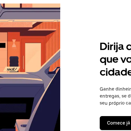
Dirija
que vo
cidad
Ganhe dinhei
entregas, se d
seu próprio c
Comece já