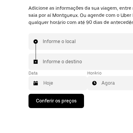
Adicione as informações da sua viagem, entre 
saia por aí Montgueux. Ou agende com o Uber
qualquer horário com até 90 dias de antecedên
Informe o local
Informe o destino
Data
Horário
Agora
Pressione
Conferir os preços
a
seta
para
baixo
para
interagir