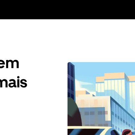
gem
mais