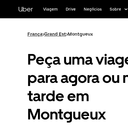
Pular
para
Uber
Viagem
Drive
Negócios
Sobre
o
conteúdo
principal
França
>
Grand Est
>
Montgueux
Peça uma via
para agora ou 
tarde em
Montgueux