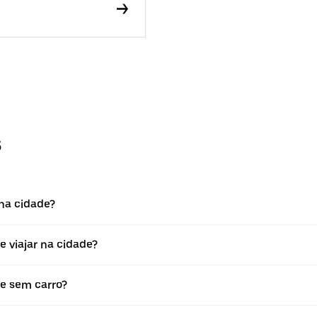
s
na cidade?
e viajar na cidade?
de sem carro?