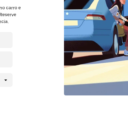
no carro e
 Reserve
cia.